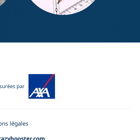
Mesurage Loi Boutin
ssurées par
ns légales
azybooster.com