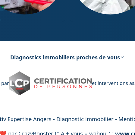
ostic Électricité
Diagnostic Amiante
Diagnostics immobiliers proches de vous
 par
et interventions a
iv'Expertise
Angers
- Diagnostic immobilier -
Mentio
 ❤️ par
CrazyBooster ("IA + vous = wahou") :
www.cr