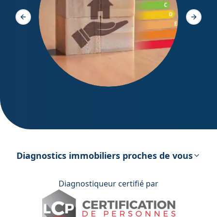
Slide précédente
Slide s
DPE – Diagnostic de Performance
énergétique
Diagnostics immobiliers proches de vous
Diagnostiqueur certifié par